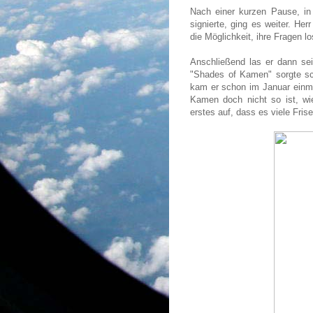
Nach einer kurzen Pause, in 
signierte, ging es weiter. He
die Möglichkeit, ihre Fragen l
Anschließend las er dann sei
"Shades of Kamen" sorgte sch
kam er schon im Januar einma
Kamen doch nicht so ist, wie 
erstes auf, dass es viele Fris