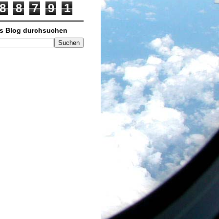
8
8
7
9
1
s Blog durchsuchen