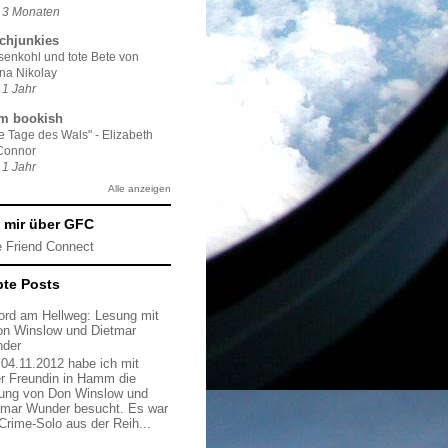
 3 Monaten
chjunkies
enkohl und tote Bete von
na Nikolay
 1 Jahr
am bookish
e Tage des Wals" - Elizabeth
Connor
 1 Jahr
Alle anzeigen
 mir über GFC
 Friend Connect
bte Posts
ord am Hellweg: Lesung mit
on Winslow und Dietmar
der
04.11.2012 habe ich mit
er Freundin in Hamm die
ung von Don Winslow und
tmar Wunder besucht. Es war
 Crime-Solo aus der Reih...