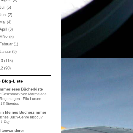
Juli
(5)
Juni
(2)
Mai
(4)
April
(3)
März
(5)
Februar
(1)
Januar
(9)
13
(115)
12
(90)
 Blog-Liste
mmerleses Bücherkiste
r Geschmack von Marmelade
Regentagen - Ella Larsen
 13 Stunden
in kleines Bücherzimmer
ches Buch-Genre bist du?
 1 Tag
ltenwanderer