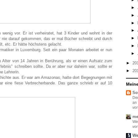
►
►
►
►
n wenig vor. Er ist verheiratet, hat 3 Kinder und wohnt in der
►
er nie darauf gekommen, das er mal Bücher schreibt und durch
lt, etc. Er hätte höchstens gelacht.
►
ormatiker in Luxemburg. Seit ein paar Monaten arbeitet er nun
►
Alter von 14 Jahren in Berührung, als er einen Aufsatz zum
►
20
lebnis" schreiben sollte. Da er aber nur daheim war, sollte er
►
20
e Lehrerin.
chichte aus. Er war am Amazonas, hatte dort Begegnungen mit
gar eine fiese Verbrecherbande. Das ganze schrieb er auf 10
Meine
So
De
an 
vor
me
Wel
vor
We