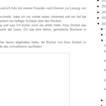
►
20
►
20
und ich fuhr mit meiner Freundin nach Kamen zur Lesung von
►
20
chreibt, habe ich mir vorher etwas informiert und mir lief bei
►
20
entext ein heftiger Schauer über den Rücken.
▼
20
g und was ich bisher noch nie erlebt hatte, Arno Strobel war
►
ste die Leser. Ort war eine kleine, gemütliche Bücherei in
►
▼
her davon abgehalten hatte, die Bücher von Arno Strobel zu
R
rde das schnellstens nachholen.
R
M
R
[
M
►
►