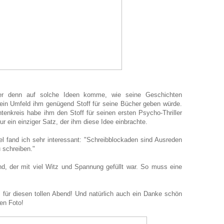
er denn auf solche Ideen komme, wie seine Geschichten
sein Umfeld ihm genügend Stoff für seine Bücher geben würde.
enkreis habe ihm den Stoff für seinen ersten Psycho-Thriller
r ein einziger Satz, der ihm diese Idee einbrachte.
l fand ich sehr interessant: "Schreibblockaden sind Ausreden
u schreiben."
nd, der mit viel Witz und Spannung gefüllt war. So muss eine
 für diesen tollen Abend! Und natürlich auch ein Danke schön
len Foto!