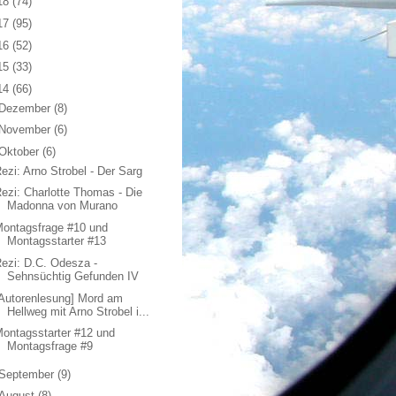
18
(74)
17
(95)
16
(52)
15
(33)
14
(66)
Dezember
(8)
November
(6)
Oktober
(6)
ezi: Arno Strobel - Der Sarg
ezi: Charlotte Thomas - Die
Madonna von Murano
ontagsfrage #10 und
Montagsstarter #13
ezi: D.C. Odesza -
Sehnsüchtig Gefunden IV
Autorenlesung] Mord am
Hellweg mit Arno Strobel i...
ontagsstarter #12 und
Montagsfrage #9
September
(9)
August
(8)