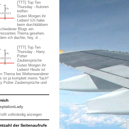
[TTT] Top Ten
Thursday - Autoren
treffen
Guten Morgen ihr
Lieben! Ich habe
beim durchblättern
schiedener Blogs ein
eressantes Thema gesehen,
 dem ich dachte, hey, d...
[TTT] Top Ten
Thursday - Harry
Potter
Zaubersprüche
Guten Morgen ihr
Lieben! Heute ist
ein Thema bei Weltenwanderer
s ist ja komplett meins *lach*
ry Potter Zaubersprüche und
mich
mptationLady
rofil vollständig anzeigen
tzahl der Seitenaufrufe