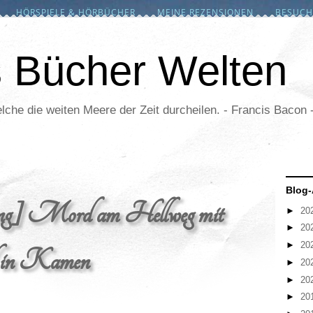
HÖRSPIELE & HÖRBÜCHER
MEINE REZENSIONEN
BESUCH
s Bücher Welten
lche die weiten Meere der Zeit durcheilen. - Francis Bacon 
Blog-
ng] Mord am Hellweg mit
►
20
►
20
►
20
 in Kamen
►
20
►
20
►
20