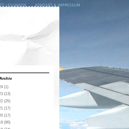
TE LESUNGEN
KONTAKT & IMPRESSUM
-
Archiv
24
(1)
23
(13)
22
(25)
21
(17)
20
(17)
19
(90)