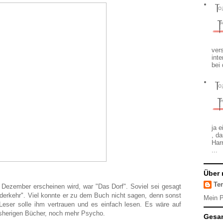
ver
int
bei
ja 
, da
Har
...
Über 
Te
Dezember erscheinen wird, war "Das Dorf". Soviel sei gesagt
erkehr". Viel konnte er zu dem Buch nicht sagen, denn sonst
Mein P
 Leser solle ihm vertrauen und es einfach lesen. Es wäre auf
bisherigen Bücher, noch mehr Psycho.
Gesam