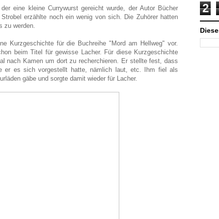
2
der eine kleine Currywurst gereicht wurde, der Autor Bücher
rr Strobel erzählte noch ein wenig von sich. Die Zuhörer hatten
os zu werden.
Diese
ne Kurzgeschichte für die Buchreihe "Mord am Hellweg" vor.
on beim Titel für gewisse Lacher. Für diese Kurzgeschichte
l nach Kamen um dort zu recherchieren. Er stellte fest, dass
er es sich vorgestellt hatte, nämlich laut, etc. Ihm fiel als
eurläden gäbe und sorgte damit wieder für Lacher.