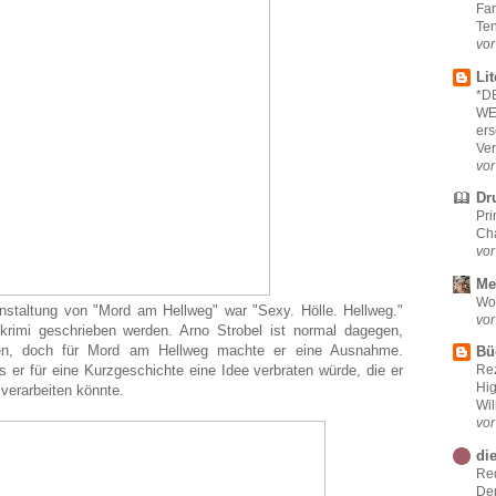
Far
Te
vor
Li
*D
WEI
ers
Ver
vor
Dr
Pri
Cha
vor
Me
Wo
staltung von "Mord am Hellweg" war "Sexy. Hölle. Hellweg."
vor
zkrimi geschrieben werden. Arno Strobel ist normal dagegen,
ben, doch für Mord am Hellweg machte er eine Ausnahme.
Bü
 er für eine Kurzgeschichte eine Idee verbraten würde, die er
Rez
Hi
verarbeiten könnte.
Wi
vor
di
Re
De