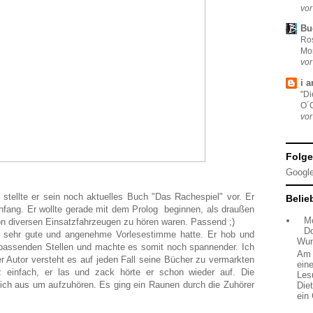
vor
Bu
Ros
Mo
vor
i 
"Di
O´
vor
Folge
Google
stellte er sein noch aktuelles Buch "Das Rachespiel" vor. Er
Belie
Anfang. Er wollte gerade mit dem Prolog beginnen, als draußen
M
on diversen Einsatzfahrzeugen zu hören waren. Passend ;)
D
 sehr gute und angenehme Vorlesestimme hatte. Er hob und
Wun
passenden Stellen und machte es somit noch spannender. Ich
Am 
r Autor versteht es auf jeden Fall seine Bücher zu vermarkten
ein
einfach, er las und zack hörte er schon wieder auf. Die
Les
sich aus um aufzuhören. Es ging ein Raunen durch die Zuhörer
Die
ein