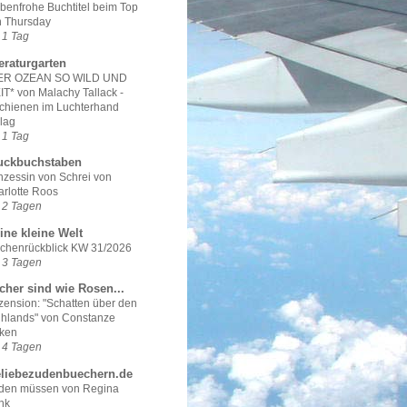
benfrohe Buchtitel beim Top
n Thursday
 1 Tag
teraturgarten
ER OZEAN SO WILD UND
T* von Malachy Tallack -
chienen im Luchterhand
lag
 1 Tag
uckbuchstaben
nzessin von Schrei von
rlotte Roos
 2 Tagen
ine kleine Welt
chenrückblick KW 31/2026
 3 Tagen
cher sind wie Rosen...
ension: "Schatten über den
ghlands" von Constanze
lken
 4 Tagen
eliebezudenbuechern.de
den müssen von Regina
nk